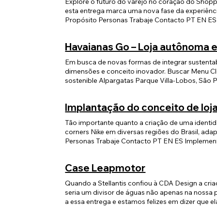
Explore o futuro do varejo no coração do Shoppi
esta entrega marca uma nova fase da experiênci
Propósito Personas Trabaje Contacto PT EN ES I
futuro del retail en el corazón del Shopping Bar
entrega marca una nueva etapa en la experiencia
Havaianas Go – Loja autônoma e
un enfoque especial en el público femenino, la t
productos. CDA RETAIL tradujo el concepto Rise
Em busca de novas formas de integrar sustentab
directrices globales con excelencia operativa. 
dimensões e conceito inovador. Buscar Menu C
de la tienda refuerza el posicionamiento de Nik
sostenible Alpargatas Parque Villa-Lobos, São 
representa un nuevo estándar de referencia para 
Alpargatas, creó Havaianas Go, una tienda de p
representa un hito sostenible en la trayectoria
Implantação do conceito de loj
en el uso consciente de materiales. La estructur
utilizados son 100 % reciclados. Un panel deco
Tão importante quanto a criação de uma identida
con la economía circular. Con una línea complet
corners Nike em diversas regiões do Brasil, ad
completar la compra sin necesidad de personal
Personas Trabaje Contacto PT EN ES Implement
replicable y de fácil implementación. Resultad
creación de una identidad visual es su correcta 
el uso intensivo de materiales reciclados y la o
en diversas regiones de Brasil, adaptando la expe
lugares con agilidad, eficiencia y responsabilida
Case Leapmotor
comerciales de Brasil, busca ofrecer modelos exc
global de la marca con las características de Ar
Quando a Stellantis confiou à CDA Design a cria
una experiencia de compra única. Resultado Este 
seria um divisor de águas não apenas na nossa 
proporcionando una experiencia coherente y ali
a essa entrega e estamos felizes em dizer 
O CASE LEAPMOTOR Menu Close O Desafio A En