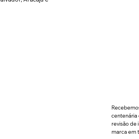
Recebemos o
centenária
revisão de 
marca em t