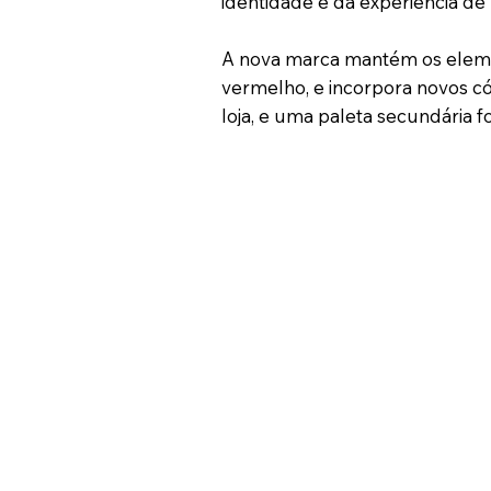
identidade e da experiência de
A nova marca mantém os eleme
vermelho, e incorpora novos có
loja, e uma paleta secundária f