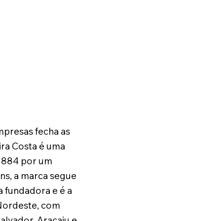
mpresas fecha as
ira Costa é uma
1884 por um
ns, a marca segue
a fundadora e é a
Nordeste, com
alvador, Aracaju e