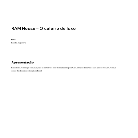
RAM House – O celeiro de luxo
RAM
Brasil e Argentina
Apresentação
Buscando um espaço exclusivo para as potentes e sofisticadas picapes RAM, a marca desafiou a CDA a desenvolver um novo
conceito de concessionária no Brasil.