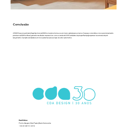
Conclusão
A RAM House é a primeira flagship store da RAM no mundo e tornou-se um marco global para a marca. O espaço consolidou o novo posicionamento
premium da RAM no Brasil, gerando resultados expressivos como a venda de 5.000 unidades da picape Rampage apenas na semana de pré-
lançamento. O projeto estabelece um novo patamar para as lojas do setor automotivo.
Escritórios:
Porto Alegre | São Paulo | Belo Horizonte
+55 51 98111-1819