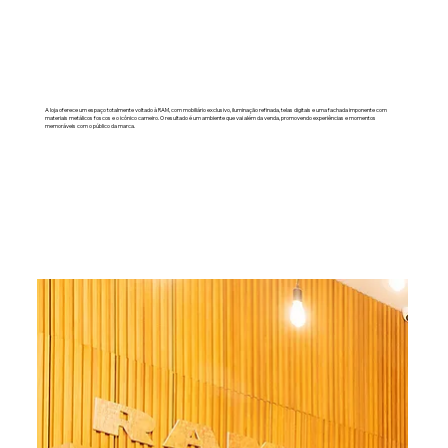
A loja oferece um espaço totalmente voltado à RAM, com mobiliário exclusivo, iluminação refinada, telas digitais e uma fachada imponente com
materiais metálicos foscos e o icônico carneiro. O resultado é um ambiente que vai além da venda, promovendo experiências e momentos
memoráveis com o público da marca.