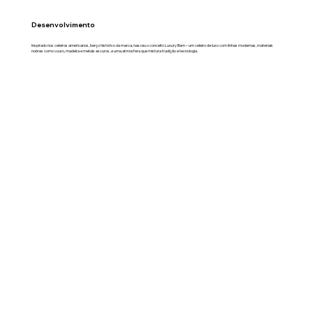
Desenvolvimento
Inspirado nos celeiros americanos, berço histórico da marca, nasceu o conceito Luxury Barn – um celeiro de luxo com linhas modernas, materiais
nobres como couro, madeira e metais escuros, e uma atmosfera que mistura tradição e tecnologia.