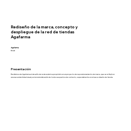
Rediseño de la marca, concepto y
despliegue de la red de tiendas
Agafarma
Agafarma
Brasil
Presentación
Recibimos de Agafarma el desafío de redescubrir su propósito en un proyecto de reposicionamiento de marca, que se reflejó en
una nueva identidad visual y en la materialización de todos sus puntos de contacto, especialmente en el nuevo diseño de tienda.