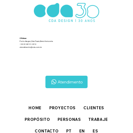
Oficinas:
Porto Alegre | São Paulo | Belo Horizonte
+55 51 98111-1819
atendimento@cda.com.br
Atendimento
HOME
PROYECTOS
CLIENTES
PROPÓSITO
PERSONAS
TRABAJE
CONTACTO
PT
EN
ES