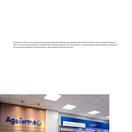
En la tienda modelo, se creó un espacio especial para la atención individualizada en la prestación de servicios de atención farmacéutica: el Espacio
Clínico. La creación de este espacio y la inversión de la red en especializar a sus farmacéuticos con una posgrado en farmacia clínica son algunas de
las acciones que surgieron a partir de la directriz de su propósito centrado en la salud.