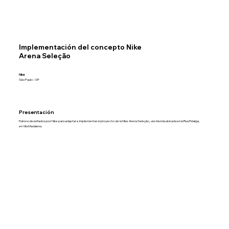
Implementación del concepto Nike
Arena Seleção
Nike
São Paulo – SP
Presentación
Fuimos desafiados por Nike para adaptar e implementar el proyecto de la Nike Arena Seleção, una tienda ubicada en la Rua Fidalga,
en Vila Madalena.