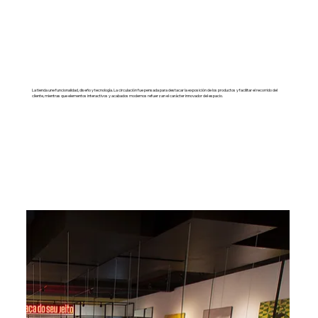
La tienda une funcionalidad, diseño y tecnología. La circulación fue pensada para destacar la exposición de los productos y facilitar el recorrido del
cliente, mientras que elementos interactivos y acabados modernos refuerzan el carácter innovador del espacio.